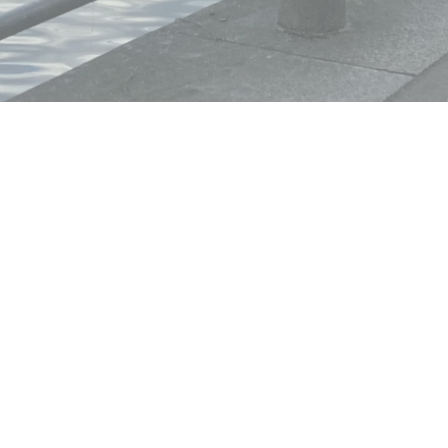
Hofweg 62, 22085 Hamburg
Telefon: +49 40 22604245
+49 178 755 01 29
E-Mail: hamburg@law-krause.de
Termine nach Vereinbarung